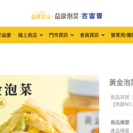
於益康
線上商店
門市資訊
會員資訊
營業用/團
黃金泡
商品貨號：3
【熱銷NO
商品摘要
產品辣度 : 