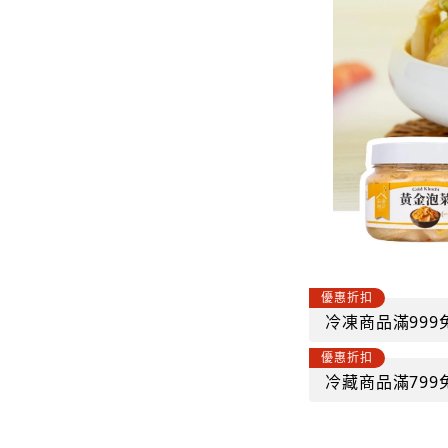
富貴米糕
吉富貴麵食
泡菜免運組合
-
蔬食麵
-
牛肉麵
吉富貴米糕
吉富貴｜超值免運組合
吉富貴｜蔬食組合
優惠折扣
冷凍商品滿999
優惠折扣
冷藏商品滿799