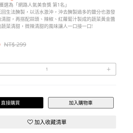
獲選為「網路人氣美食獎 第1名」
死回生法醃製，以活水激沖，沖去醃製過多的鹽分也激發
脆清甜，再搭配蒜頭、辣椒、紅蘿蔔汁製成的蔬菜黃金醬
的蔬菜清甜，微辣清甜的風味讓人一口接一口!
0
NT$ 299
＋
直接購買
加入購物車
加入收藏清單