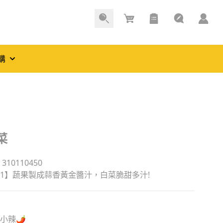
Cart
購
菜
10110450
.1】蔬果製成蒜香黃金醬汁，白菜脆甜多汁!
小辣🌶️