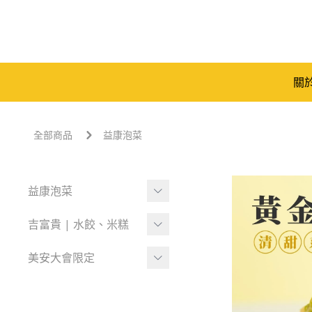
關
全部商品
益康泡菜
益康泡菜
泡菜組合
吉富貴 | 水餃、米糕
泡菜單品
富貴水餃
美安大會限定
-
四季鮮蔬系列
富貴水餃
-
究好豬系列