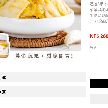
連續3年，
菜葉以起
出菜葉爽
汁，滿滿
NT$
26
數量
－
免運
免運