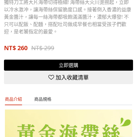
獨特刀工將大片海帶切得極細! 海帶絲大火川燙撈起，立即
以冷水激冲，讓海帶絲保留脆度口感。接著倒入香濃的益康
黃金醬汁，讓每一絲海帶都吸飽滿滿醬汁，濃郁大爆發! 不
只可以配飯、配麵，搭配吐司做成早餐也相當受孩子們歡
迎，是老饕指定的最愛。
NT$
260
NT$ 299
立即選購
加入收藏清單
商品介紹
商品規格